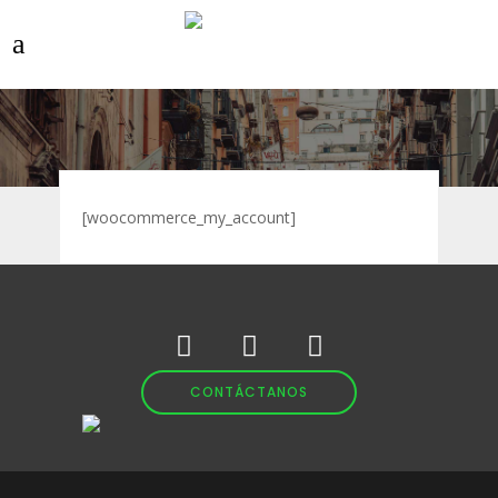
[woocommerce_my_account]
CONTÁCTANOS